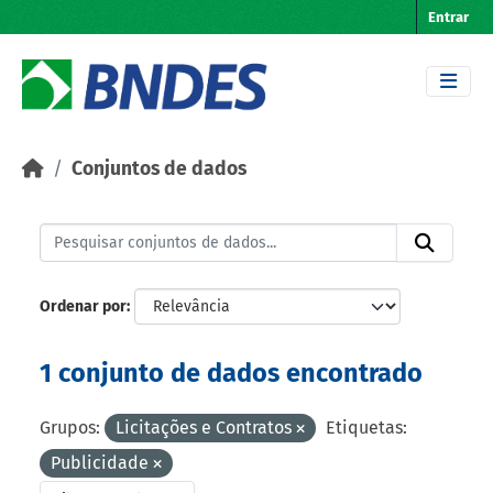
Skip to main content
Entrar
Conjuntos de dados
Ordenar por
1 conjunto de dados encontrado
Grupos:
Licitações e Contratos
Etiquetas:
Publicidade