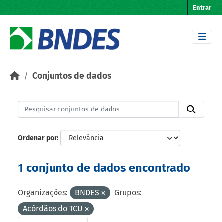
Skip to main content
Entrar
Conjuntos de dados
Ordenar por
1 conjunto de dados encontrado
Organizações:
BNDES
Grupos:
Acórdãos do TCU