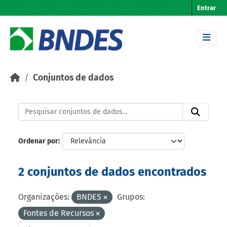
Skip to main content
Entrar
Conjuntos de dados
Ordenar por
2 conjuntos de dados encontrados
Organizações:
BNDES
Grupos:
Fontes de Recursos