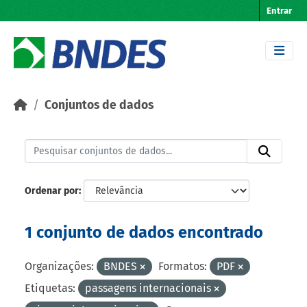
Skip to main content
Entrar
Conjuntos de dados
Ordenar por
1 conjunto de dados encontrado
Organizações:
BNDES
Formatos:
PDF
Etiquetas:
passagens internacionais