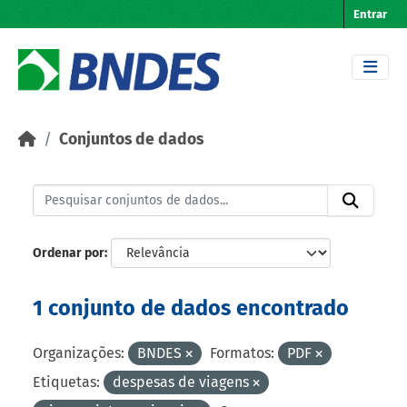
Skip to main content
Entrar
Conjuntos de dados
Ordenar por
1 conjunto de dados encontrado
Organizações:
BNDES
Formatos:
PDF
Etiquetas:
despesas de viagens