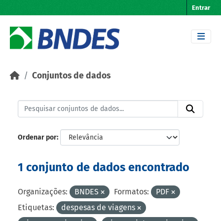
Skip to main content
Entrar
Conjuntos de dados
Ordenar por
1 conjunto de dados encontrado
Organizações:
BNDES
Formatos:
PDF
Etiquetas:
despesas de viagens