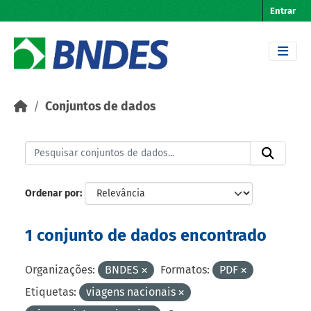
Skip to main content
Entrar
Conjuntos de dados
Ordenar por
1 conjunto de dados encontrado
Organizações:
BNDES
Formatos:
PDF
Etiquetas:
viagens nacionais