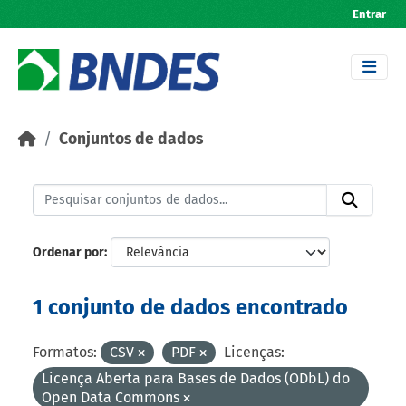
Skip to main content
Entrar
Conjuntos de dados
Ordenar por
1 conjunto de dados encontrado
Formatos:
CSV
PDF
Licenças:
Licença Aberta para Bases de Dados (ODbL) do
Open Data Commons