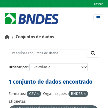
Skip to main content
Entrar
Conjuntos de dados
Ordenar por
1 conjunto de dados encontrado
Formatos:
CSV
Organizações:
BNDES
Etiquetas: