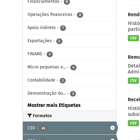
Financiamentos
-
8
Renda
Operações financeiras
-
8
Histó
Apoio indireto
-
7
parti
CSV
Exportações
-
5
FINAME
-
4
Remu
Detal
Micro pequenas e...
-
4
Admin
Contabilidade
-
CSV
3
Demonstração do...
-
3
Rece
Mostrar mais Etiquetas
Histó
subsi
Formatos
CSV
CSV
-
45