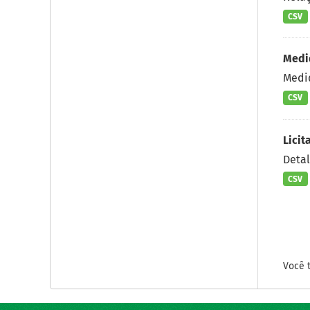
CSV
Medi
Medid
CSV
Licit
Deta
CSV
Você 