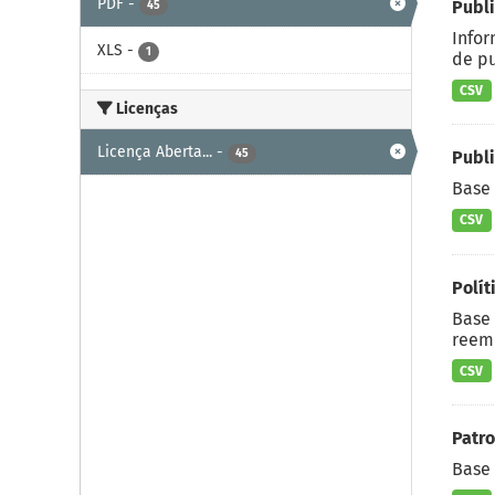
PDF
-
Publ
45
Infor
XLS
-
1
de pu
CSV
Licenças
Licença Aberta...
-
45
Publ
Base 
CSV
Polít
Base 
reemb
CSV
Patro
Base 