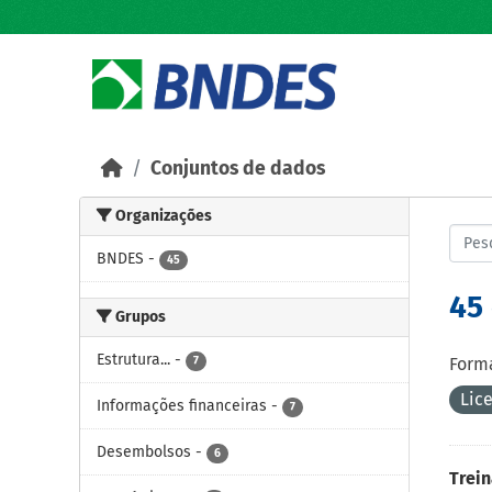
Skip to main content
Conjuntos de dados
Organizações
BNDES
-
45
45
Grupos
Estrutura...
-
7
Forma
Lic
Informações financeiras
-
7
Desembolsos
-
6
Trei