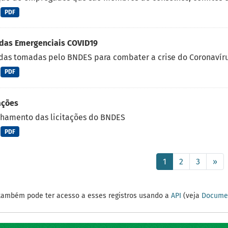
PDF
das Emergenciais COVID19
as tomadas pelo BNDES para combater a crise do Coronavírus
PDF
ações
lhamento das licitações do BNDES
PDF
1
2
3
»
também pode ter acesso a esses registros usando a
API
(veja
Documen