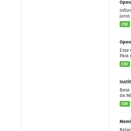
Oper
Infor
juros
CSV
Opera
Esse 
Para 
CSV
Insti
Base 
de Mi
CSV
Memb
Rela