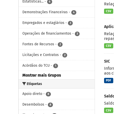
Estatísticas...
-
6
Rela
CSV
Demonstrações Financeiras
-
4
Empregados e estagiários
-
3
Aplic
Operações de financiamentos
-
Relaç
3
repas
Fontes de Recursos
-
2
CSV
Licitações e Contratos
-
2
SIC
Acórdãos do TCU
-
1
Infor
aos c
Mostrar mais Grupos
PDF
Etiquetas
Apoio direto
-
8
Saldo
Saldo
Desembolsos
-
8
CSV