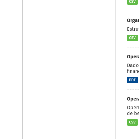
CSV
Orga
Estru
CSV
Oper
Dados
finan
PDF
Oper
Opera
de be
CSV