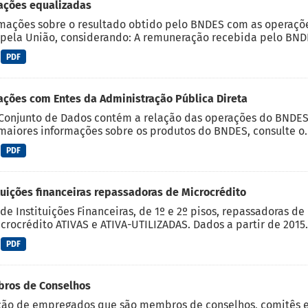
ações equalizadas
mações sobre o resultado obtido pelo BNDES com as operaçõ
 pela União, considerando: A remuneração recebida pelo BNDES
PDF
ções com Entes da Administração Pública Direta
Conjunto de Dados contém a relação das operações do BNDES 
maiores informações sobre os produtos do BNDES, consulte o..
PDF
tuições financeiras repassadoras de Microcrédito
de Instituições Financeiras, de 1º e 2º pisos, repassadoras d
crocrédito ATIVAS e ATIVA-UTILIZADAS. Dados a partir de 2015.
PDF
ros de Conselhos
ção de empregados que são membros de conselhos, comitês 