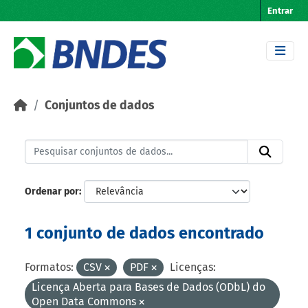
Skip to main content
Entrar
Conjuntos de dados
Ordenar por
1 conjunto de dados encontrado
Formatos:
CSV
PDF
Licenças:
Licença Aberta para Bases de Dados (ODbL) do
Open Data Commons