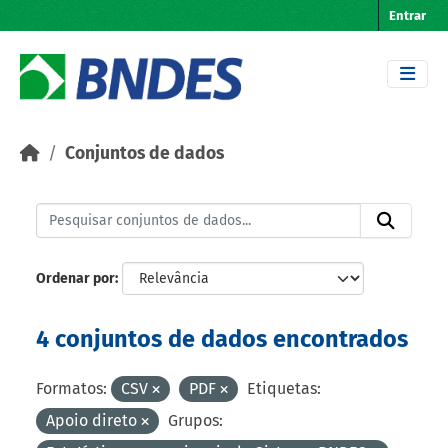
Skip to main content
Entrar
Conjuntos de dados
Ordenar por
4 conjuntos de dados encontrados
Formatos:
CSV
PDF
Etiquetas:
Apoio direto
Grupos: