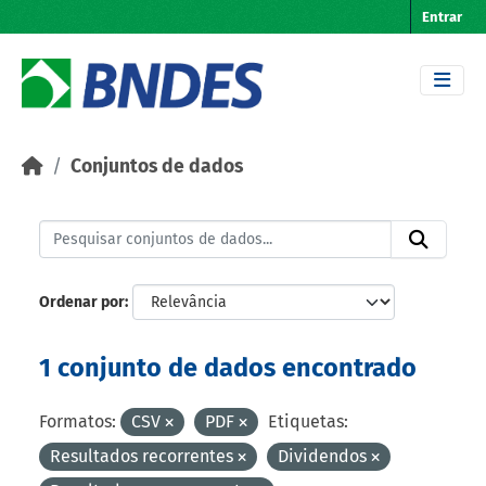
Skip to main content
Entrar
Conjuntos de dados
Ordenar por
1 conjunto de dados encontrado
Formatos:
CSV
PDF
Etiquetas:
Resultados recorrentes
Dividendos