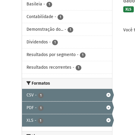
dados
Basileia
-
1
XLS
Contabilidade
-
1
Demonstração do...
-
Você 
1
Dividendos
-
1
Resultados por segmento
-
1
Resultados recorrentes
-
1
Formatos
CSV
-
1
PDF
-
1
XLS
-
1