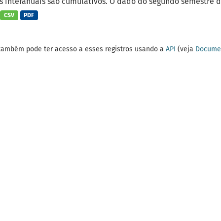
 interanuais são cumulativos. O dado do segundo semestre do
CSV
PDF
também pode ter acesso a esses registros usando a
API
(veja
Documen