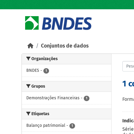
Skip to main content
Conjuntos de dados
Organizações
BNDES
-
1
1 
Grupos
Demonstrações Financeiras
-
1
Forma
Etiquetas
Indic
Balanço patrimonial
-
1
Série