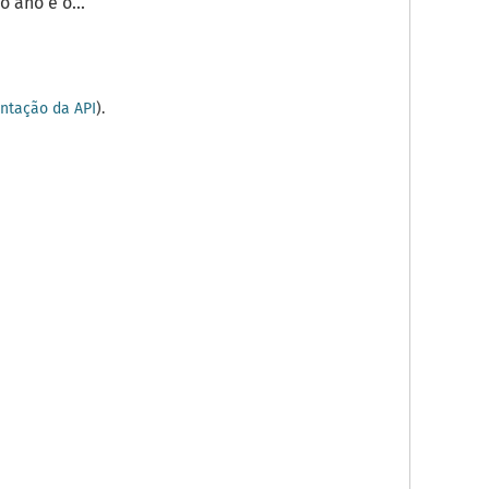
 ano é o...
tação da API
).