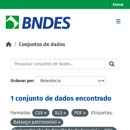
Skip to main content
Entrar
Conjuntos de dados
Ordenar por
1 conjunto de dados encontrado
Formatos:
CSV
XLS
PDF
Etiquetas:
Balanço patrimonial