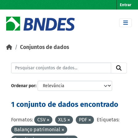
Skip to main content
Entrar
Conjuntos de dados
Ordenar por
1 conjunto de dados encontrado
Formatos:
CSV
XLS
PDF
Etiquetas:
Balanço patrimonial