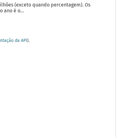
milhões (exceto quando percentagem). Os
 ano é o...
tação da API
).