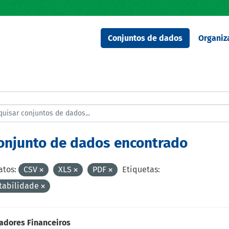
Conjuntos de dados
Organiz
conjunto de dados encontrado
tos:
CSV
XLS
PDF
Etiquetas:
tabilidade
adores Financeiros