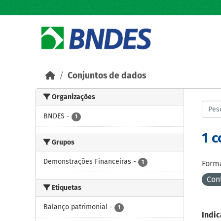
Skip to main content
Conjuntos de dados
Organizações
BNDES
-
1
1 
Grupos
Demonstrações Financeiras
-
1
Forma
Con
Etiquetas
Balanço patrimonial
-
1
Indic