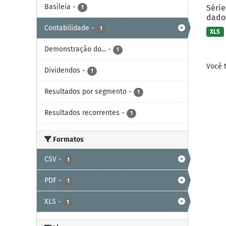
Basileia
-
Série
1
dados
Contabilidade
-
1
XLS
Demonstração do...
-
1
Você 
Dividendos
-
1
Resultados por segmento
-
1
Resultados recorrentes
-
1
Formatos
CSV
-
1
PDF
-
1
XLS
-
1