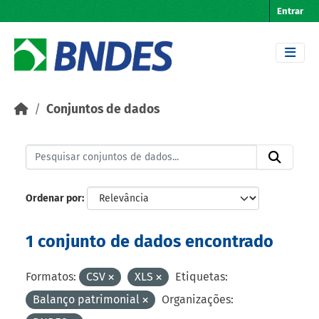
Skip to main content
Entrar
Conjuntos de dados
Ordenar por
1 conjunto de dados encontrado
Formatos:
CSV
XLS
Etiquetas:
Balanço patrimonial
Organizações: