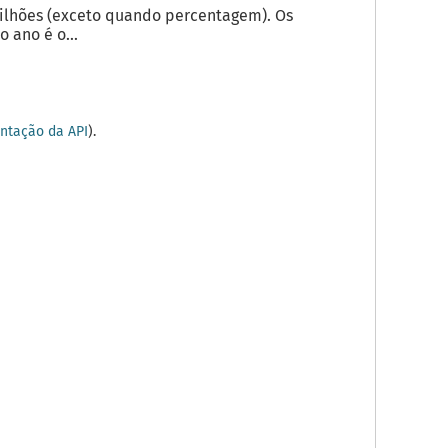
milhões (exceto quando percentagem). Os
 ano é o...
tação da API
).