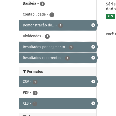
Basileia
-
Série
1
dados
Contabilidade
-
1
XLS
Demonstração do...
-
1
Você 
Dividendos
-
1
Resultados por segmento
-
1
Resultados recorrentes
-
1
Formatos
CSV
-
1
PDF
-
1
XLS
-
1