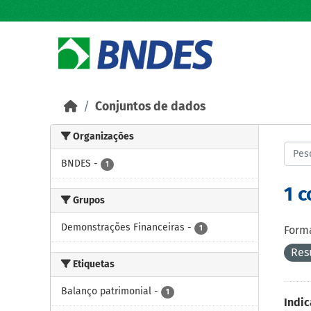
Skip to main content
Conjuntos de dados
Organizações
BNDES
-
1
1 
Grupos
Demonstrações Financeiras
-
1
Forma
Res
Etiquetas
Balanço patrimonial
-
1
Indic