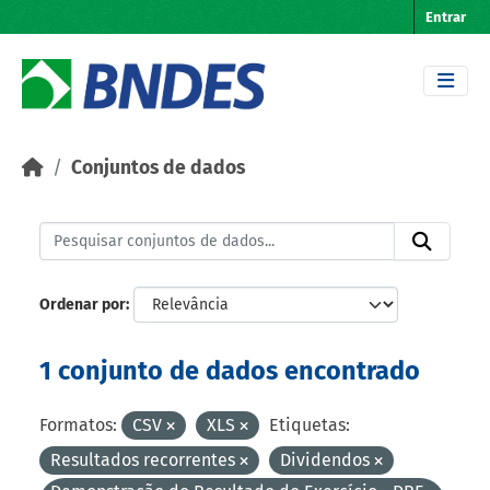
Skip to main content
Entrar
Conjuntos de dados
Ordenar por
1 conjunto de dados encontrado
Formatos:
CSV
XLS
Etiquetas:
Resultados recorrentes
Dividendos