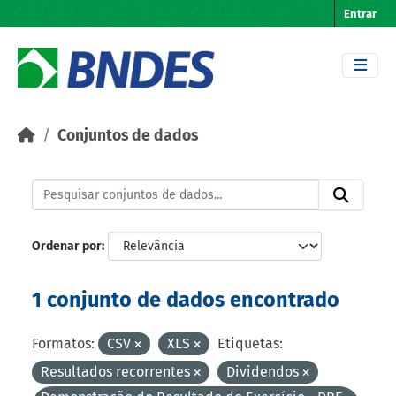
Skip to main content
Entrar
Conjuntos de dados
Ordenar por
1 conjunto de dados encontrado
Formatos:
CSV
XLS
Etiquetas:
Resultados recorrentes
Dividendos