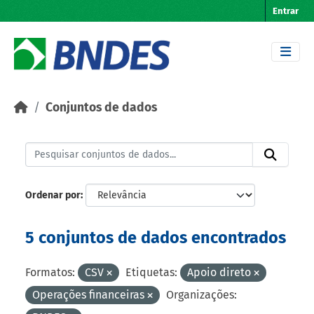
Skip to main content
Entrar
Conjuntos de dados
Ordenar por
5 conjuntos de dados encontrados
Formatos:
CSV
Etiquetas:
Apoio direto
Operações financeiras
Organizações: