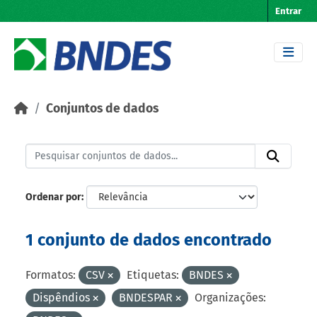
Skip to main content
Entrar
Conjuntos de dados
Ordenar por
1 conjunto de dados encontrado
Formatos:
CSV
Etiquetas:
BNDES
Dispêndios
BNDESPAR
Organizações: