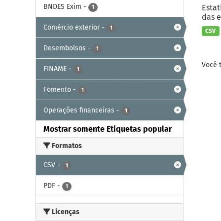
BNDES Exim
-
Estat
1
das e
Comércio exterior
-
1
CSV
Desembolsos
-
1
Você 
FINAME
-
1
Fomento
-
1
Operações financeiras
-
1
Mostrar somente Etiquetas popular
Formatos
CSV
-
1
PDF
-
1
Licenças