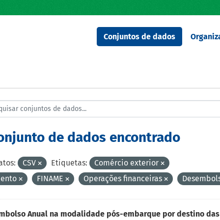
Conjuntos de dados
Organiz
conjunto de dados encontrado
tos:
CSV
Etiquetas:
Comércio exterior
ento
FINAME
Operações financeiras
Desembol
mbolso Anual na modalidade pós-embarque por destino das