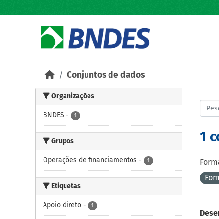
Skip to main content
Conjuntos de dados
Organizações
BNDES
-
1
1 
Grupos
Operações de financiamentos
-
1
Forma
Fom
Etiquetas
Apoio direto
-
1
Dese