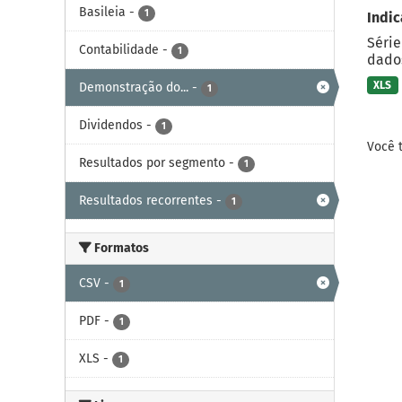
Basileia
-
1
Indic
Série
Contabilidade
-
1
dados
XLS
Demonstração do...
-
1
Dividendos
-
1
Você 
Resultados por segmento
-
1
Resultados recorrentes
-
1
Formatos
CSV
-
1
PDF
-
1
XLS
-
1