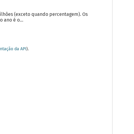
milhões (exceto quando percentagem). Os
 ano é o...
tação da API
).