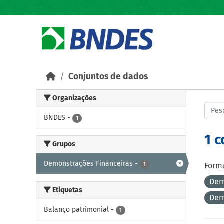
Skip to main content
Conjuntos de dados
Organizações
BNDES
-
1
1 
Grupos
Demonstrações Financeiras
-
1
Forma
Dem
Etiquetas
Dem
Balanço patrimonial
-
1