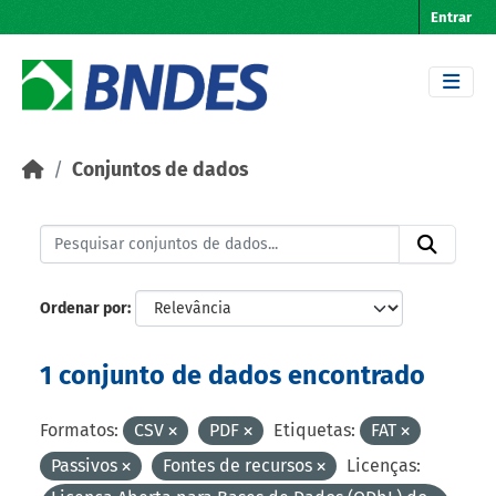
Skip to main content
Entrar
Conjuntos de dados
Ordenar por
1 conjunto de dados encontrado
Formatos:
CSV
PDF
Etiquetas:
FAT
Passivos
Fontes de recursos
Licenças: