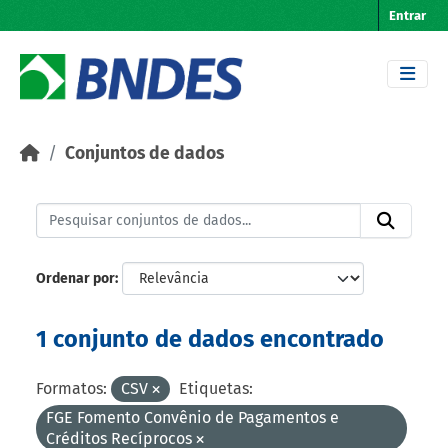
Skip to main content
Entrar
Conjuntos de dados
Ordenar por
1 conjunto de dados encontrado
Formatos:
CSV
Etiquetas:
FGE Fomento Convênio de Pagamentos e
Créditos Recíprocos