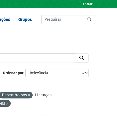
Entrar
ações
Grupos
Ordenar por
Desembolsos
Licenças:
ons