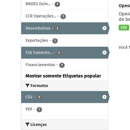
BNDES Exim...
-
1
Oper
Opera
CCR Operações...
-
1
de be
CSV
Desembolsos
-
1
Exportações
-
1
Você 
FGE Fomento...
-
1
Financiamentos
-
1
Mostrar somente Etiquetas popular
Formatos
CSV
-
1
PDF
-
1
Licenças