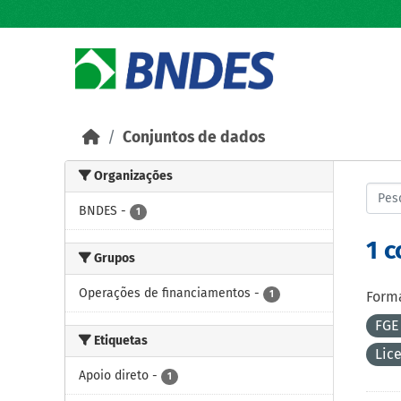
Skip to main content
Conjuntos de dados
Organizações
BNDES
-
1
1 
Grupos
Operações de financiamentos
-
1
Forma
FGE
Etiquetas
Lic
Apoio direto
-
1