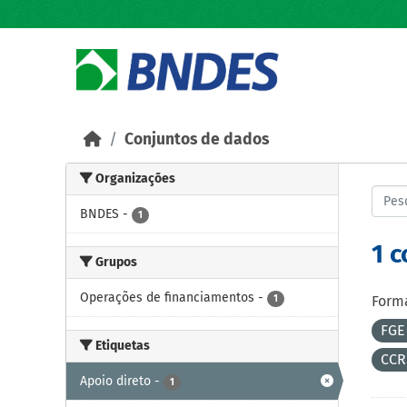
Skip to main content
Conjuntos de dados
Organizações
BNDES
-
1
1 
Grupos
Operações de financiamentos
-
1
Forma
FGE
Etiquetas
CCR
Apoio direto
-
1