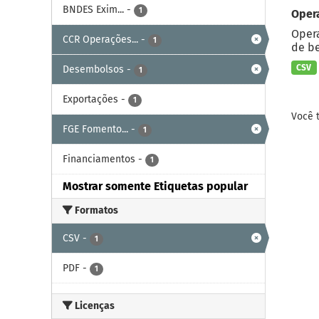
BNDES Exim...
-
1
Oper
Opera
CCR Operações...
-
1
de be
CSV
Desembolsos
-
1
Exportações
-
1
Você 
FGE Fomento...
-
1
Financiamentos
-
1
Mostrar somente Etiquetas popular
Formatos
CSV
-
1
PDF
-
1
Licenças