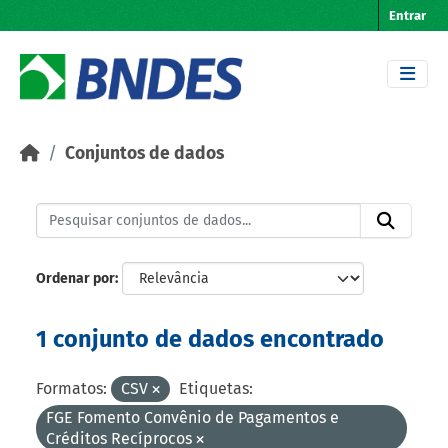
Skip to main content
Entrar
Conjuntos de dados
Ordenar por
1 conjunto de dados encontrado
Formatos:
CSV
Etiquetas:
FGE Fomento Convênio de Pagamentos e
Créditos Recíprocos