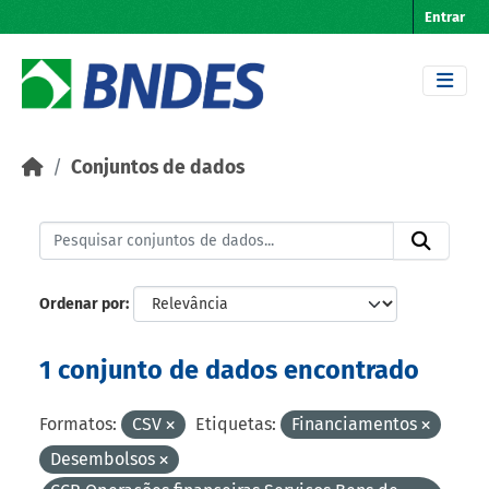
Skip to main content
Entrar
Conjuntos de dados
Ordenar por
1 conjunto de dados encontrado
Formatos:
CSV
Etiquetas:
Financiamentos
Desembolsos