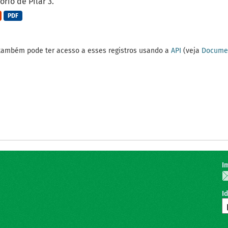
ório de Pilar 3.
PDF
também pode ter acesso a esses registros usando a
API
(veja
Documen
I
I