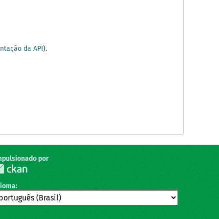
tação da API
).
mpulsionado por
dioma