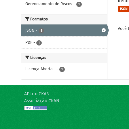
Relat
Gerenciamento de Riscos
-
1
JSON
Formatos
Você 
JSON
-
1
PDF
-
1
Licenças
Licença Aberta...
-
1
API do CKAN
Associação CKAN