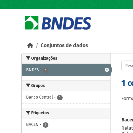
Skip to main content
Conjuntos de dados
Organizações
BNDES
-
1
1 
Grupos
Banco Central
-
1
Forma
Etiquetas
Bacen
BACEN
-
1
Relat