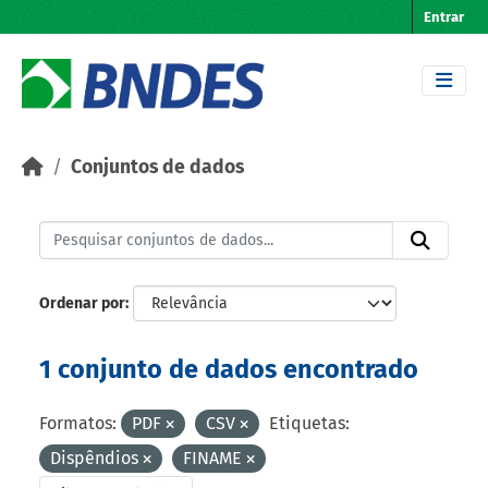
Skip to main content
Entrar
Conjuntos de dados
Ordenar por
1 conjunto de dados encontrado
Formatos:
PDF
CSV
Etiquetas:
Dispêndios
FINAME