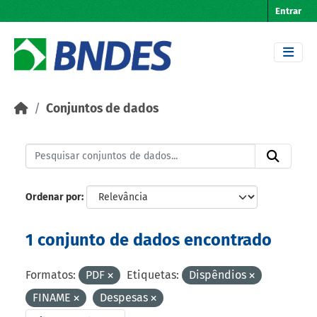
Skip to main content
Entrar
Conjuntos de dados
Ordenar por
1 conjunto de dados encontrado
Formatos:
PDF
Etiquetas:
Dispêndios
FINAME
Despesas