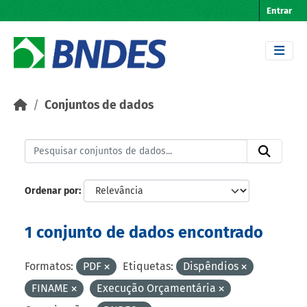
Skip to main content
Entrar
Conjuntos de dados
Ordenar por
1 conjunto de dados encontrado
Formatos:
PDF
Etiquetas:
Dispêndios
FINAME
Execução Orçamentária