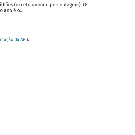
milhões (exceto quando percentagem). Os
 ano é o...
tação da API
).