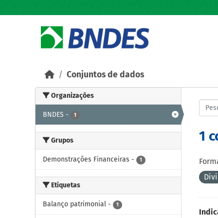
Skip to main content
Conjuntos de dados
Organizações
BNDES
-
1
1 
Grupos
Demonstrações Financeiras
-
1
Forma
Div
Etiquetas
Balanço patrimonial
-
1
Indic