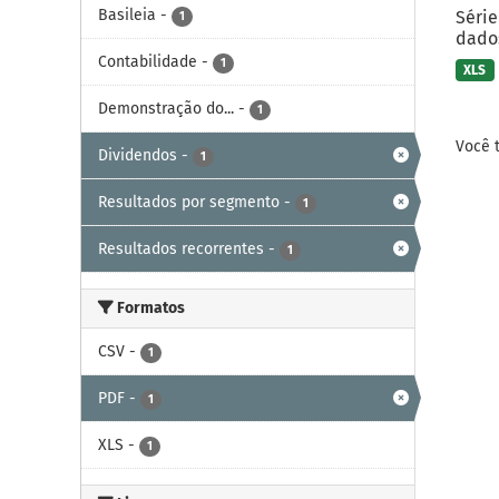
Basileia
-
Série
1
dados
Contabilidade
-
1
XLS
Demonstração do...
-
1
Você 
Dividendos
-
1
Resultados por segmento
-
1
Resultados recorrentes
-
1
Formatos
CSV
-
1
PDF
-
1
XLS
-
1