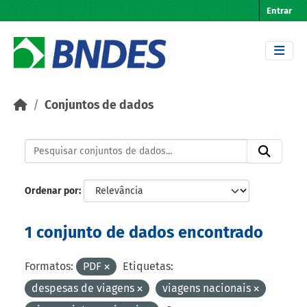
Skip to main content
Entrar
Conjuntos de dados
Ordenar por
1 conjunto de dados encontrado
Formatos:
PDF
Etiquetas:
despesas de viagens
viagens nacionais