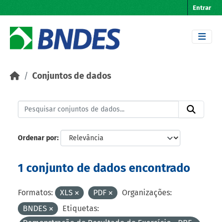
Skip to main content
Entrar
Conjuntos de dados
Ordenar por
1 conjunto de dados encontrado
Formatos:
XLS
PDF
Organizações:
BNDES
Etiquetas: