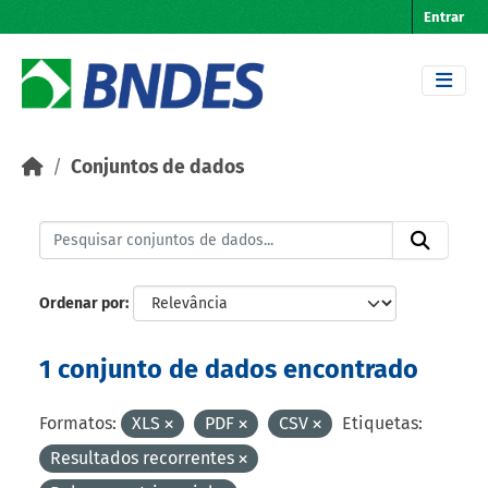
Skip to main content
Entrar
Conjuntos de dados
Ordenar por
1 conjunto de dados encontrado
Formatos:
XLS
PDF
CSV
Etiquetas:
Resultados recorrentes