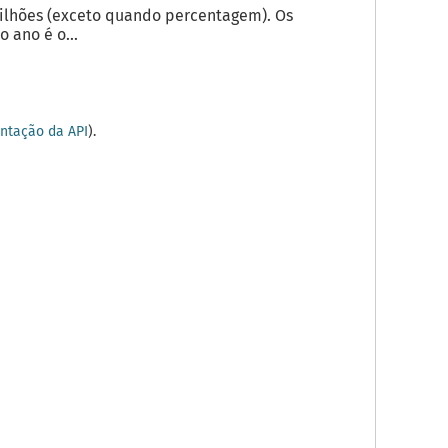
milhões (exceto quando percentagem). Os
 ano é o...
tação da API
).