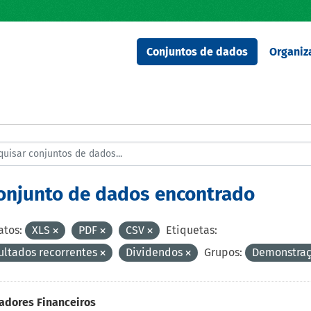
Conjuntos de dados
Organiz
conjunto de dados encontrado
tos:
XLS
PDF
CSV
Etiquetas:
ultados recorrentes
Dividendos
Grupos:
Demonstraç
adores Financeiros