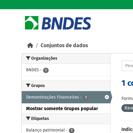
Skip to main content
Conjuntos de dados
Organizações
BNDES
-
1
1 
Grupos
Demonstrações Financeiras
-
1
Forma
Res
Mostrar somente Grupos popular
Etiquetas
Indic
Balanço patrimonial
-
1