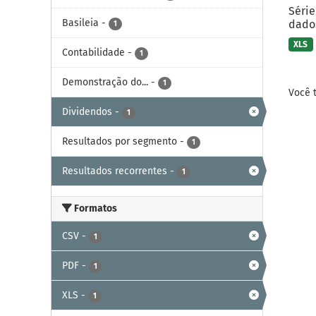
Série
Basileia
-
dados
1
XLS
Contabilidade
-
1
Demonstração do...
-
1
Você 
Dividendos
-
1
Resultados por segmento
-
1
Resultados recorrentes
-
1
Formatos
CSV
-
1
PDF
-
1
XLS
-
1