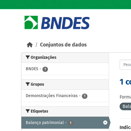
Skip to main content
Conjuntos de dados
Organizações
BNDES
-
1
1 
Grupos
Demonstrações Financeiras
-
1
Forma
Bal
Etiquetas
Balanço patrimonial
-
1
Indic