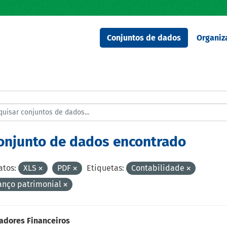
Conjuntos de dados
Organiz
conjunto de dados encontrado
tos:
XLS
PDF
Etiquetas:
Contabilidade
anço patrimonial
adores Financeiros