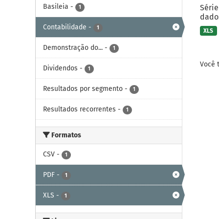
Basileia
-
Série
1
dados
Contabilidade
-
1
XLS
Demonstração do...
-
1
Você 
Dividendos
-
1
Resultados por segmento
-
1
Resultados recorrentes
-
1
Formatos
CSV
-
1
PDF
-
1
XLS
-
1