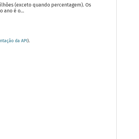
milhões (exceto quando percentagem). Os
 ano é o...
tação da API
).