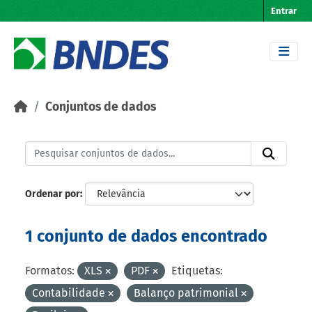
Skip to main content
Entrar
Conjuntos de dados
Ordenar por
1 conjunto de dados encontrado
Formatos:
XLS
PDF
Etiquetas:
Contabilidade
Balanço patrimonial