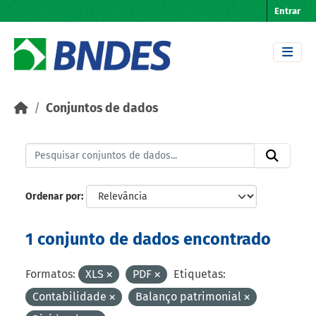
Skip to main content
Entrar
Conjuntos de dados
Ordenar por
1 conjunto de dados encontrado
Formatos:
XLS
PDF
Etiquetas:
Contabilidade
Balanço patrimonial