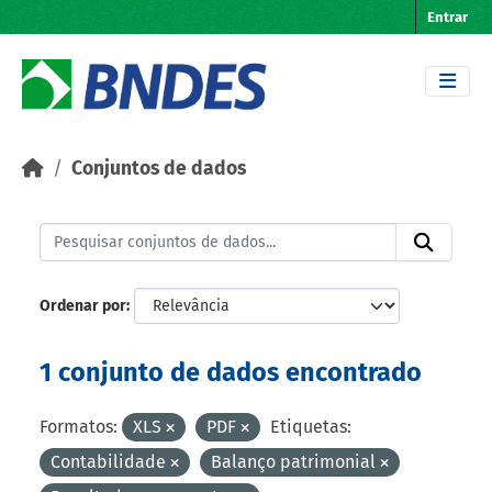
Skip to main content
Entrar
Conjuntos de dados
Ordenar por
1 conjunto de dados encontrado
Formatos:
XLS
PDF
Etiquetas:
Contabilidade
Balanço patrimonial