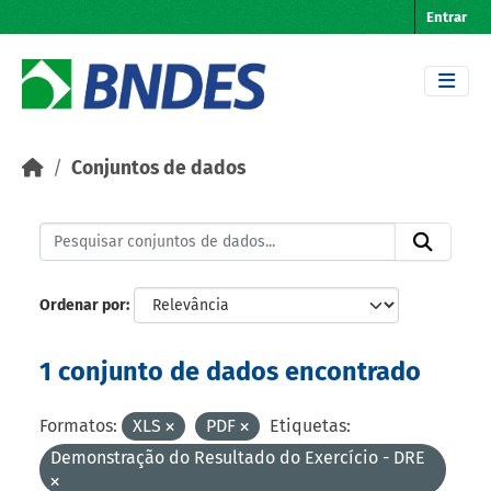
Skip to main content
Entrar
Conjuntos de dados
Ordenar por
1 conjunto de dados encontrado
Formatos:
XLS
PDF
Etiquetas:
Demonstração do Resultado do Exercício - DRE