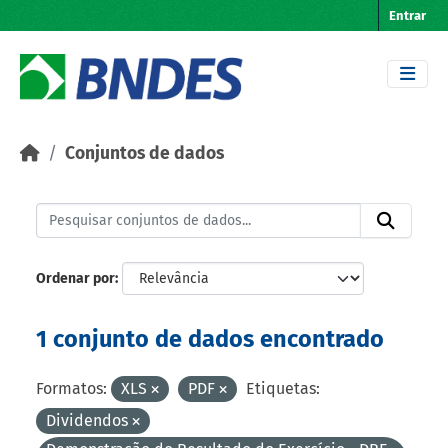
Skip to main content
Entrar
Conjuntos de dados
Ordenar por
1 conjunto de dados encontrado
Formatos:
XLS
PDF
Etiquetas:
Dividendos