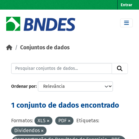
Skip to main content
Entrar
Conjuntos de dados
Ordenar por
1 conjunto de dados encontrado
Formatos:
XLS
PDF
Etiquetas:
Dividendos