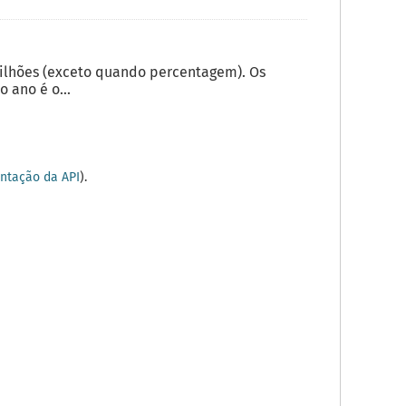
milhões (exceto quando percentagem). Os
 ano é o...
tação da API
).