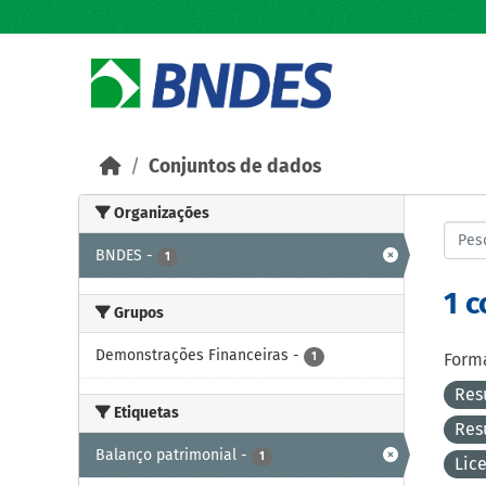
Skip to main content
Conjuntos de dados
Organizações
BNDES
-
1
1 
Grupos
Demonstrações Financeiras
-
1
Forma
Res
Etiquetas
Res
Balanço patrimonial
-
1
Lic