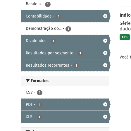
Basileia
-
1
Indic
Contabilidade
-
1
Série
Demonstração do...
-
dados
1
XLS
Dividendos
-
1
Resultados por segmento
-
1
Você 
Resultados recorrentes
-
1
Formatos
CSV
-
1
PDF
-
1
XLS
-
1