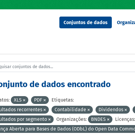
Conjuntos de dados
Organiz
conjunto de dados encontrado
tos:
XLS
PDF
Etiquetas:
ultados recorrentes
Contabilidade
Dividendos
ultados por segmento
Organizações:
BNDES
Licenças
ença Aberta para Bases de Dados (ODbL) do Open Data Comm