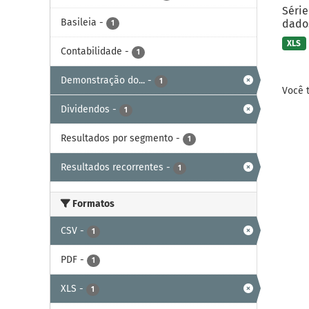
Série
Basileia
-
dados
1
XLS
Contabilidade
-
1
Demonstração do...
-
1
Você 
Dividendos
-
1
Resultados por segmento
-
1
Resultados recorrentes
-
1
Formatos
CSV
-
1
PDF
-
1
XLS
-
1