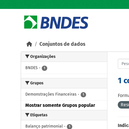
Skip to main content
Conjuntos de dados
Organizações
BNDES
-
1
1 
Grupos
Demonstrações Financeiras
-
1
Forma
Res
Mostrar somente Grupos popular
Etiquetas
Indic
Balanço patrimonial
-
1