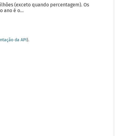
milhões (exceto quando percentagem). Os
 ano é o...
tação da API
).