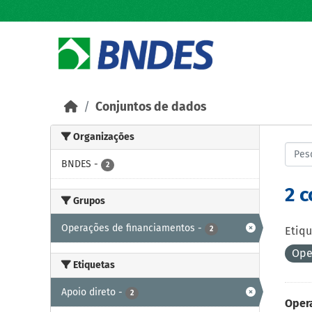
Skip to main content
Conjuntos de dados
Organizações
BNDES
-
2
2 
Grupos
Operações de financiamentos
-
2
Etiqu
Ope
Etiquetas
Apoio direto
-
2
Oper