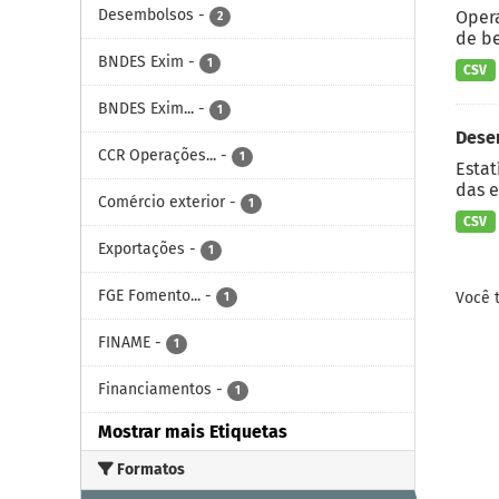
Desembolsos
-
Opera
2
de be
BNDES Exim
-
1
CSV
BNDES Exim...
-
1
Dese
CCR Operações...
-
1
Estat
das e
Comércio exterior
-
1
CSV
Exportações
-
1
FGE Fomento...
-
Você 
1
FINAME
-
1
Financiamentos
-
1
Mostrar mais Etiquetas
Formatos